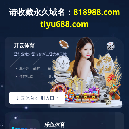
TM CFS系列是一种导电泡棉，其结构由软金属电镀开孔聚氨
酯组成 泡棉和具有双面导电压敏丙烯酸粘合剂的铜箔。这种
高度可压缩 该结构专门设计用于通过X、Y和Z轴提供EMI屏
蔽和接地。 CFS系列基于软泡棉结构，在宽间隙距离内具有
可靠的电气性能。" />